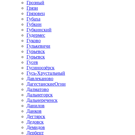
Грозный
Грязи
Грязовец
Губаха
Губкин
Губкинский
Гудермес
Гуково
Гулькевичи
Гурьевск
Гурьевск
Гусев
Гусиноозёрск
Гусь-Хрустальный
Давлеканово
ДагестанскиеОгни
Далматово
Дальнегорск
Дальнереченск
Данилов
Данков
Дегтярск
Дедовск
Демидов
Дербент