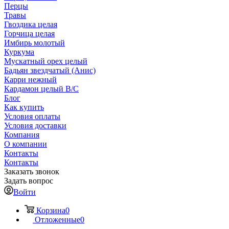
Перцы
Травы
Гвоздика целая
Горчица целая
Имбирь молотый
Куркума
Мускатный орех целый
Бадьян звездчатый (Анис)
Карри нежный
Кардамон целый В/С
Блог
Как купить
Условия оплаты
Условия доставки
Компания
О компании
Контакты
Контакты
Заказать звонок
Задать вопрос
Войти
Корзина
0
Отложенные
0