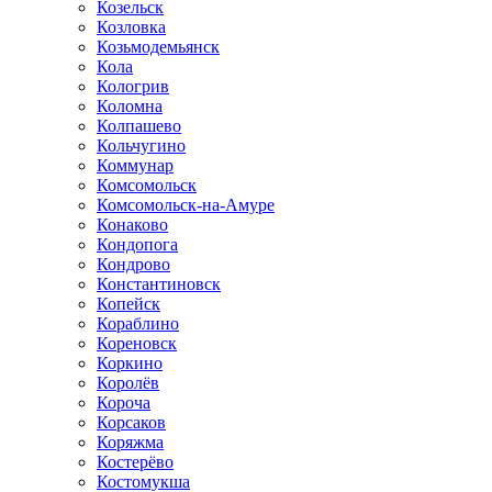
Козельск
Козловка
Козьмодемьянск
Кола
Кологрив
Коломна
Колпашево
Кольчугино
Коммунар
Комсомольск
Комсомольск-на-Амуре
Конаково
Кондопога
Кондрово
Константиновск
Копейск
Кораблино
Кореновск
Коркино
Королёв
Короча
Корсаков
Коряжма
Костерёво
Костомукша