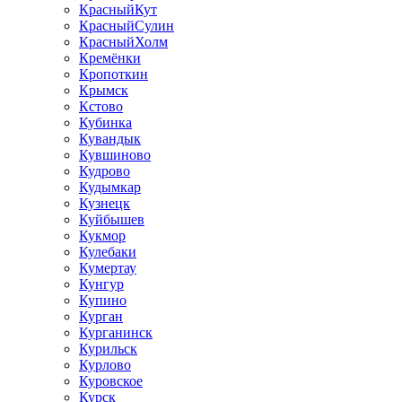
КрасныйКут
КрасныйСулин
КрасныйХолм
Кремёнки
Кропоткин
Крымск
Кстово
Кубинка
Кувандык
Кувшиново
Кудрово
Кудымкар
Кузнецк
Куйбышев
Кукмор
Кулебаки
Кумертау
Кунгур
Купино
Курган
Курганинск
Курильск
Курлово
Куровское
Курск