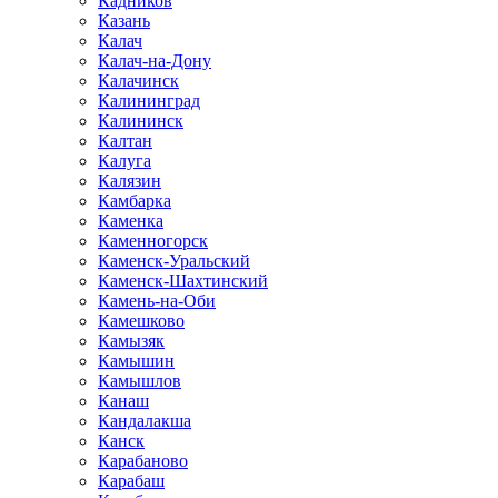
Кадников
Казань
Калач
Калач-на-Дону
Калачинск
Калининград
Калининск
Калтан
Калуга
Калязин
Камбарка
Каменка
Каменногорск
Каменск-Уральский
Каменск-Шахтинский
Камень-на-Оби
Камешково
Камызяк
Камышин
Камышлов
Канаш
Кандалакша
Канск
Карабаново
Карабаш