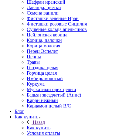
Шафран иранский
Лаванда, цветки
Семена ванили
Фисташки зеленые Иран
Фисташки розовые Сицилия
Сушеные кольца апельсинов
Цейлонская корица
Корица, палочки
Корица молотая
Перец Эспелет
Перцы
Травы
Гвоздика целая
Горчица целая
Имбирь молотый
Куркума
Мускатный орех целый
Бадьян звездчатый (Анис)
Карри нежный
Кардамон целый В/С
Блог
Как купить
Назад
Как купить
Условия оплаты