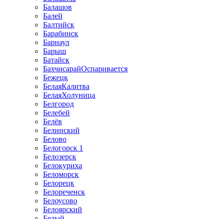
Балашов
Балей
Балтийск
Барабинск
Барнаул
Барыш
Батайск
БахчисарайОспаривается
Бежецк
БелаяКалитва
БелаяХолуница
Белгород
Белебей
Белёв
Белинский
Белово
Белогорск 1
Белозерск
Белокуриха
Беломорск
Белорецк
Белореченск
Белоусово
Белоярский
Белый