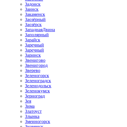
Задонск
Заинск
Закаменск
Заозёрный
Заозёрск
ЗападнаяДвина
Заполярный
Зарайск
Заречный
Заречный
Заринск
Звенигово
Звенигород
Зверево
Зеленогорск
Зеленоградск
Зеленодольск
Зеленокумск
Зерноград
Зея
Зима
Златоуст
Злынка
Змеиногорск
Знаменск