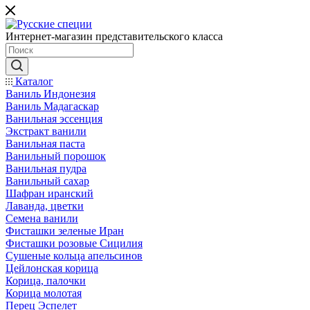
Интернет-магазин представительского класса
Каталог
Ваниль Индонезия
Ваниль Мадагаскар
Ванильная эссенция
Экстракт ванили
Ванильная паста
Ванильный порошок
Ванильная пудра
Ванильный сахар
Шафран иранский
Лаванда, цветки
Семена ванили
Фисташки зеленые Иран
Фисташки розовые Сицилия
Сушеные кольца апельсинов
Цейлонская корица
Корица, палочки
Корица молотая
Перец Эспелет