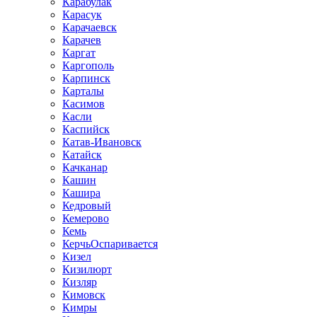
Карабулак
Карасук
Карачаевск
Карачев
Каргат
Каргополь
Карпинск
Карталы
Касимов
Касли
Каспийск
Катав-Ивановск
Катайск
Качканар
Кашин
Кашира
Кедровый
Кемерово
Кемь
КерчьОспаривается
Кизел
Кизилюрт
Кизляр
Кимовск
Кимры