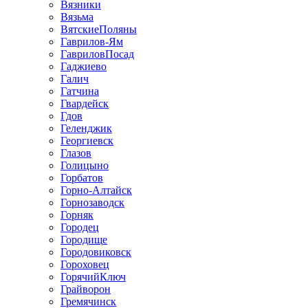
Вязники
Вязьма
ВятскиеПоляны
Гаврилов-Ям
ГавриловПосад
Гаджиево
Галич
Гатчина
Гвардейск
Гдов
Геленджик
Георгиевск
Глазов
Голицыно
Горбатов
Горно-Алтайск
Горнозаводск
Горняк
Городец
Городище
Городовиковск
Гороховец
ГорячийКлюч
Грайворон
Гремячинск