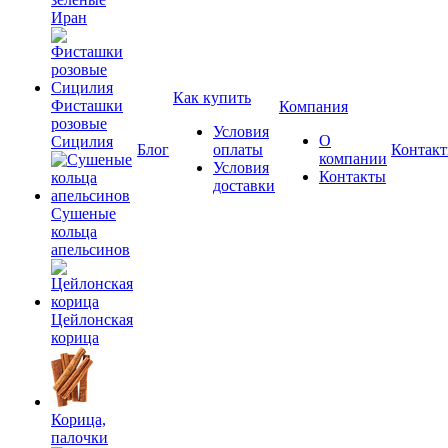
Иран
Как купить
Фисташки
Компания
розовые
Условия
О
Сицилия
Блог
оплаты
Контак
компании
Условия
Контакты
доставки
Сушеные
кольца
апельсинов
Цейлонская
корица
Корица,
палочки