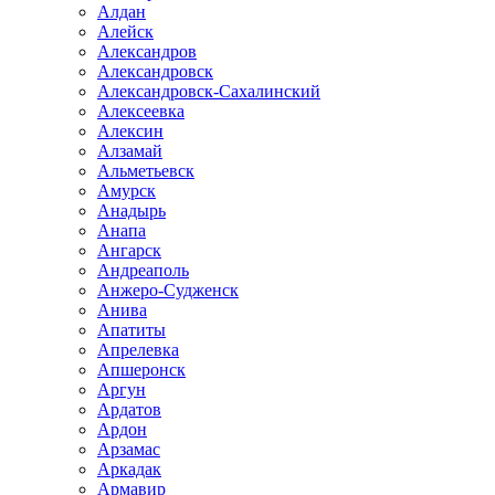
Алдан
Алейск
Александров
Александровск
Александровск-Сахалинский
Алексеевка
Алексин
Алзамай
Альметьевск
Амурск
Анадырь
Анапа
Ангарск
Андреаполь
Анжеро-Судженск
Анива
Апатиты
Апрелевка
Апшеронск
Аргун
Ардатов
Ардон
Арзамас
Аркадак
Армавир