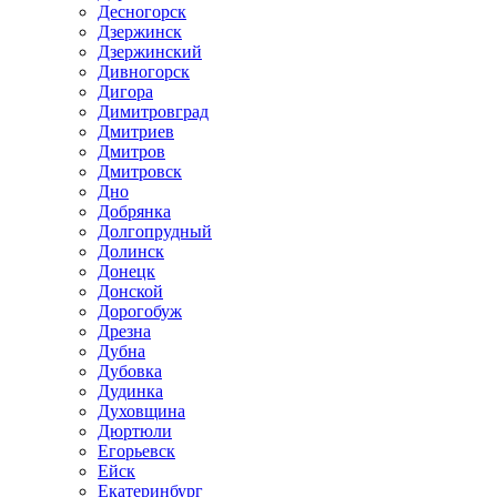
Десногорск
Дзержинск
Дзержинский
Дивногорск
Дигора
Димитровград
Дмитриев
Дмитров
Дмитровск
Дно
Добрянка
Долгопрудный
Долинск
Донецк
Донской
Дорогобуж
Дрезна
Дубна
Дубовка
Дудинка
Духовщина
Дюртюли
Егорьевск
Ейск
Екатеринбург