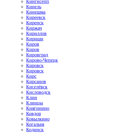
Кингисепп
Кинель
Кинешма
Киреевск
Киренск
Киржач
Кириллов
Кириши
Киров
Киров
Кировград
Кирово-Чепецк
Кировск
Кировск
Кирс
Кирсанов
Киселёвск
Кисловодск
Клин
Клинцы
Княгинино
Ковдор
Ковылкино
Когалым
Кодинск