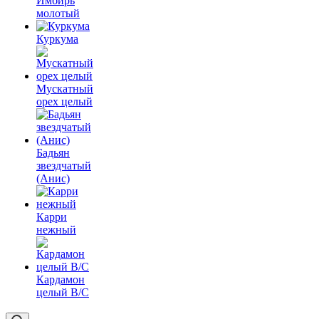
Имбирь
молотый
Куркума
Мускатный
орех целый
Бадьян
звездчатый
(Анис)
Карри
нежный
Кардамон
целый В/С