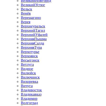
ВеликийНовгород
ВеликийУстюг
Вельск
Венёв
Верещагино
Верея
Верхнеуральск
ВерхнийТагил
ВерхнийУфалей
ВерхняяПышма
ВерхняяСалда
ВерхняяТура
Верхотурье
Верхоянск
Весьегонск
Ветлуга
Видное
Вилюйск
Вилючинск
Вихоревка
Вичуга
Владивосток
Владикавказ
Владимир
Волгоград