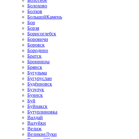
Болотное
Болохово
Болхов
БольшойКамень
Бор
Борзя
Борисоглебск
Боровичи
Боровск
Бородино
Братск
Бронницы
Брянск
Бугульма
Бугуруслан
Будённовск
Бузулук
Буинск
Буй
Буйнакск
Бутурлиновка
Валдай
Валуйки
Велиж
ВеликиеЛуки