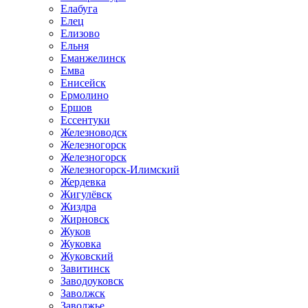
Елабуга
Елец
Елизово
Ельня
Еманжелинск
Емва
Енисейск
Ермолино
Ершов
Ессентуки
Железноводск
Железногорск
Железногорск
Железногорск-Илимский
Жердевка
Жигулёвск
Жиздра
Жирновск
Жуков
Жуковка
Жуковский
Завитинск
Заводоуковск
Заволжск
Заволжье