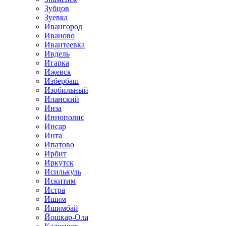
Зубцов
Зуевка
Ивангород
Иваново
Ивантеевка
Ивдель
Игарка
Ижевск
Избербаш
Изобильный
Иланский
Инза
Иннополис
Инсар
Инта
Ипатово
Ирбит
Иркутск
Исилькуль
Искитим
Истра
Ишим
Ишимбай
Йошкар-Ола