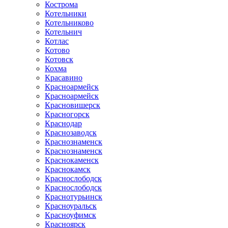
Кострома
Котельники
Котельниково
Котельнич
Котлас
Котово
Котовск
Кохма
Красавино
Красноармейск
Красноармейск
Красновишерск
Красногорск
Краснодар
Краснозаводск
Краснознаменск
Краснознаменск
Краснокаменск
Краснокамск
Краснослободск
Краснослободск
Краснотурьинск
Красноуральск
Красноуфимск
Красноярск