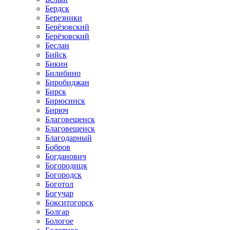
Бердск
Березники
Берёзовский
Берёзовский
Беслан
Бийск
Бикин
Билибино
Биробиджан
Бирск
Бирюсинск
Бирюч
Благовещенск
Благовещенск
Благодарный
Бобров
Богданович
Богородицк
Богородск
Боготол
Богучар
Бокситогорск
Болгар
Бологое