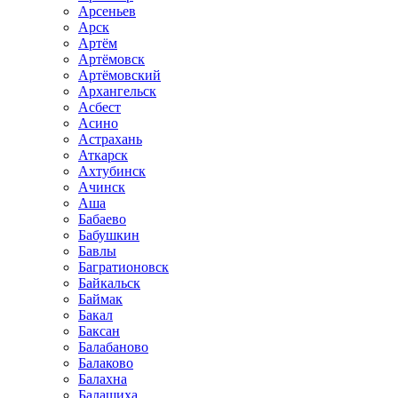
Арсеньев
Арск
Артём
Артёмовск
Артёмовский
Архангельск
Асбест
Асино
Астрахань
Аткарск
Ахтубинск
Ачинск
Аша
Бабаево
Бабушкин
Бавлы
Багратионовск
Байкальск
Баймак
Бакал
Баксан
Балабаново
Балаково
Балахна
Балашиха