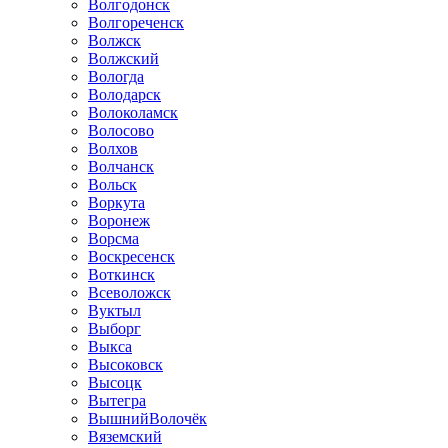
Волгодонск
Волгореченск
Волжск
Волжский
Вологда
Володарск
Волоколамск
Волосово
Волхов
Волчанск
Вольск
Воркута
Воронеж
Ворсма
Воскресенск
Воткинск
Всеволожск
Вуктыл
Выборг
Выкса
Высоковск
Высоцк
Вытегра
ВышнийВолочёк
Вяземский