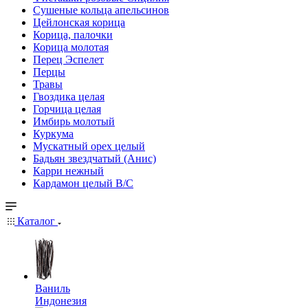
Сушеные кольца апельсинов
Цейлонская корица
Корица, палочки
Корица молотая
Перец Эспелет
Перцы
Травы
Гвоздика целая
Горчица целая
Имбирь молотый
Куркума
Мускатный орех целый
Бадьян звездчатый (Анис)
Карри нежный
Кардамон целый В/С
Каталог
Ваниль
Индонезия