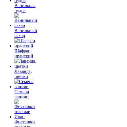
Ванильная
пудра
Ванильный
сахар
Шафран
иранский
Лаванда,
цветки
Семена
ванили
Фисташки
зеленые